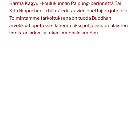
Karma Kagyu –koulukunnan Palpung-perinnettä Tai
Situ Rinpochen ja häntä edustavien opettajien johdolla.
Toimintamme tarkoituksena on tuoda Buddhan
arvokkaat opetukset lähemmäksi pohjoissuomalaisten
ihmisten arkea ja tukea buddhalaisuuden
harjoittamista. Kokoonnumme meditoimaan ja
harjoittamaan yhdessä viikoittain. Järjestämme
opettajavierailuja, matkoja ja lukupiirejä toimintaan
osallistuvien ihmisten tarpeiden ja toiveiden
mukaisesti.
Lama Konchog Chhögyal
Helsingin
Palpung keskuksesta
käy säännöllisesti opettamassa
ryhmäämme. Toimintamme on avointa kaikille, eikä
sinun tarvitse olla buddhalainen osallistuaksesi
tapahtumiimme.
Olet lämpimästi tervetullut tutustumaan
toimintaamme!