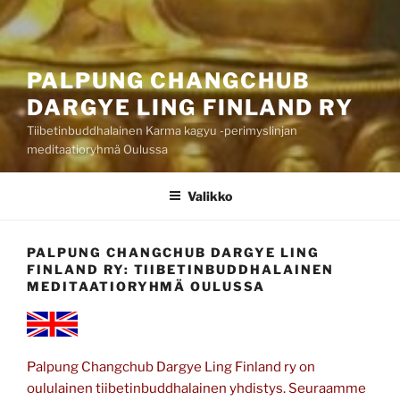
PALPUNG CHANGCHUB
DARGYE LING FINLAND RY
Tiibetinbuddhalainen Karma kagyu -perimyslinjan
meditaatioryhmä Oulussa
Valikko
PALPUNG CHANGCHUB DARGYE LING
FINLAND RY: TIIBETINBUDDHALAINEN
MEDITAATIORYHMÄ OULUSSA
Palpung Changchub Dargye Ling Finland ry on
oululainen tiibetinbuddhalainen yhdistys. Seuraamme